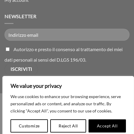
NEWSLETTER
Autorizzo e presto il consenso al trattamento dei miei
dati personali ai sensi del D.LGS 196/03.
We value your privacy
We use cookies to enhance your browsing experience, serve
CONDIZIONI DI VENDITA
CONTATTI
PRODOTTI
PRIVACY
personalized ads or content, and analyze our traffic. By
COOKIE POLICY
MY ACCOUNT
clicking "Accept All", you consent to our use of cookies.
© 2026 Poliplast Srl - P.Iva 01221360264 | Maniglie e pomelli per
mobili - Made in Italy
Customize
Reject All
Accept All
This site is protected by reCAPTCHA and the Google
Privacy Policy
and
Terms of
Service
apply.