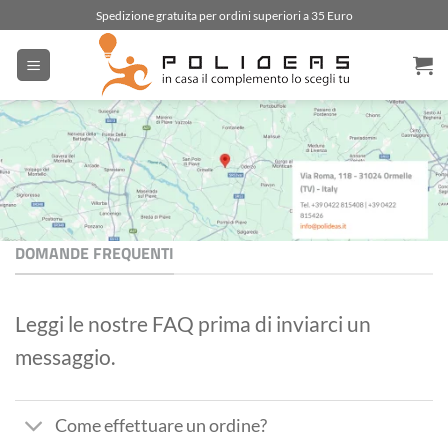
Salta
Spedizione gratuita per ordini superiori a 35 Euro
ai
contenuti
DOMANDE FREQUENTI
Leggi le nostre FAQ prima di inviarci un
messaggio.
Come effettuare un ordine?