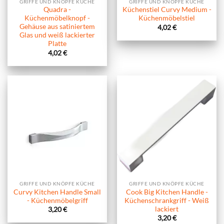
GRIFFE UND KNÖPFE KÜCHE
GRIFFE UND KNÖPFE KÜCHE
Quadra -
Küchenstiel Curvy Medium -
Küchenmöbelknopf -
Küchenmöbelstiel
Gehäuse aus satiniertem
4,02
€
Glas und weiß lackierter
Platte
4,02
€
GRIFFE UND KNÖPFE KÜCHE
GRIFFE UND KNÖPFE KÜCHE
Curvy Kitchen Handle Small
Cook Big Kitchen Handle -
- Küchenmöbelgriff
Küchenschrankgriff - Weiß
lackiert
3,20
€
3,20
€