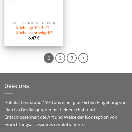
GRIFFE UND KNÖPFE KÜCHE
Küchengriff Life D -
Küchenschrankgriff
6,47
€
1
2
3
ÜBER UNS
Poliplast entstand 1970 aus einer glücklichen Eingebung von
Narciso Bevilacqua, der mit Leidenschaft und
Entschlossenheit die Art und Weise der Konzeption von
Einrichtungsaccessoires revolutionierte.