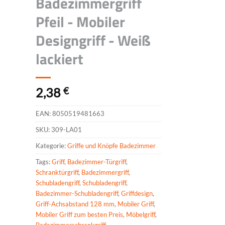
Badezimmergriff
Pfeil - Mobiler
Designgriff - Weiß
lackiert
2,38
€
EAN:
8050519481663
SKU:
309-LA01
Kategorie:
Griffe und Knöpfe Badezimmer
Tags:
Griff
,
Badezimmer-Türgriff
,
Schranktürgriff
,
Badezimmergriff
,
Schubladengriff
,
Schubladengriff
,
Badezimmer-Schubladengriff
,
Griffdesign
,
Griff-Achsabstand 128 mm
,
Mobiler Griff
,
Mobiler Griff zum besten Preis
,
Möbelgriff
,