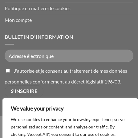
Politique en matière de cookies
Mon compte
BULLETIN D'INFORMATION
J'autorise et je consens au traitement de mes données
personnelles conformément au décret législatif 196/03.
We value your privacy
We use cookies to enhance your browsing experience, serve
CONDITIONS DE VENTE
CONTACT
PRODUITS
VIE PRIVÉE
personalized ads or content, and analyze our traffic. By
POLITIQUE EN MATIÈRE DE COOKIES
MON COMPTE
clicking "Accept All", you consent to our use of cookies.
© 2026 Poliplast Srl - Numéro de TVA 01221360264 | Poignées et