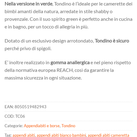
Nella versione in verde
, Tondino è l’ideale per le camerette dei
bimbi amanti della natura, arredate in stile shabby o
provenzale. Con il suo spirito green è perfetto anche in cucina
e in bagno, per un tocco di allegria in più.
Dotato di un esclusivo design arrotondato,
Tondino è sicuro
perché privo di spigoli.
E’ inoltre realizzato in
gomma anallergica
e nel pieno rispetto
della normativa europea REACH, così da garantire la
massima sicurezza in ogni situazione.
EAN:
8050519482943
COD:
TC06
Categorie:
Appendiabiti e borse
,
Tondino
Tag:
appendi abiti
,
appendi abiti bianco bambini
,
appendi abiti cameretta