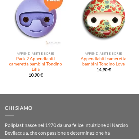
APPENDIABITI E BORSE
APPENDIABITI E BORSE
Pack 2 Appendiabiti
Appendiabiti cameretta
cameretta bambini Tondino
bambini Tondino Love
Lilla
14,90
€
10,90
€
CHI SIAMO
Poliplast nasce nel 1970 da una felice intuizione di Narciso
Bevilacqua, che con passione e determinazione ha