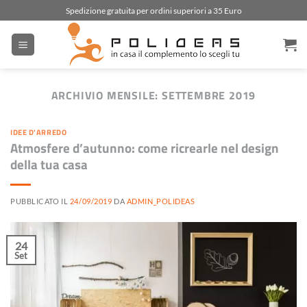
Salta
Spedizione gratuita per ordini superiori a 35 Euro
ai
contenuti
ARCHIVIO MENSILE:
SETTEMBRE 2019
IDEE D'ARREDO
Atmosfere d’autunno: come ricrearle nel design
della tua casa
PUBBLICATO IL
24/09/2019
DA
ADMIN_POLIDEAS
24
Set