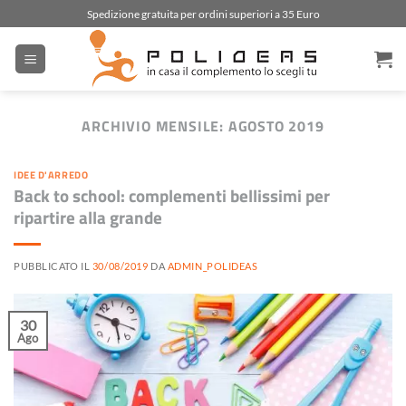
Salta
Spedizione gratuita per ordini superiori a 35 Euro
ai
contenuti
ARCHIVIO MENSILE:
AGOSTO 2019
IDEE D'ARREDO
Back to school: complementi bellissimi per
ripartire alla grande
PUBBLICATO IL
30/08/2019
DA
ADMIN_POLIDEAS
30
Ago