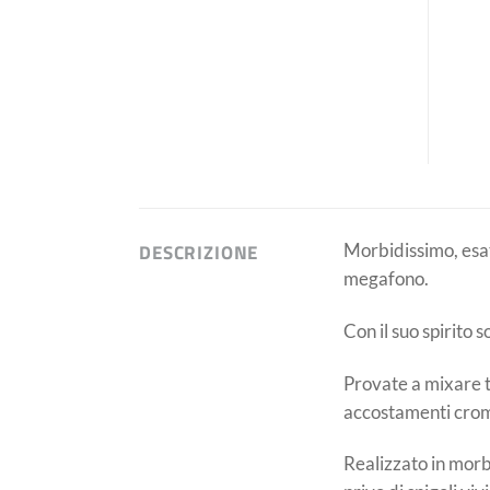
DESCRIZIONE
Morbidissimo, esa
megafono.
Con il suo spirito 
Provate a mixare t
accostamenti cromat
Realizzato in mor