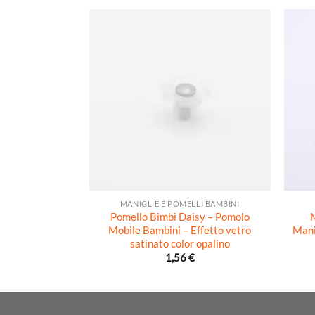
+
+
MANIGLIE E POMELLI BAMBINI
Pomello Bimbi Daisy – Pomolo
M
Mobile Bambini – Effetto vetro
Mani
satinato color opalino
1,56
€