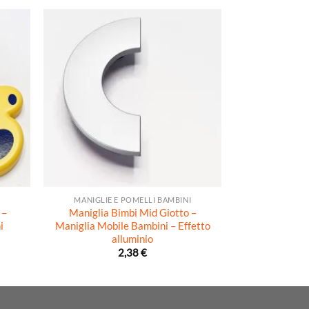
+
+
MANIGLIE E POMELLI BAMBINI
MANIGLIE 
 –
Maniglia Bimbi Mid Giotto –
Maniglia Bimb
i
Maniglia Mobile Bambini – Effetto
Mobile Bamb
alluminio
2,38
€