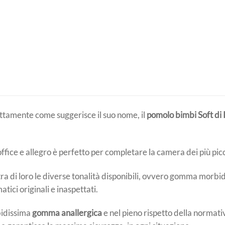
ttamente come suggerisce il suo nome, il
pomolo bimbi Soft di 
soffice e allegro è perfetto per completare la camera dei più pic
ra di loro le diverse tonalità disponibili, ovvero gomma morbid
ici originali e inaspettati.
bidissima
gomma anallergica
e nel pieno rispetto della norma