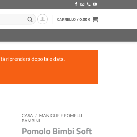
CARRELLO /
0,00
€
ità riprenderà dopo tale data.
CASA
/
MANIGLIE E POMELLI
BAMBINI
Pomolo Bimbi Soft