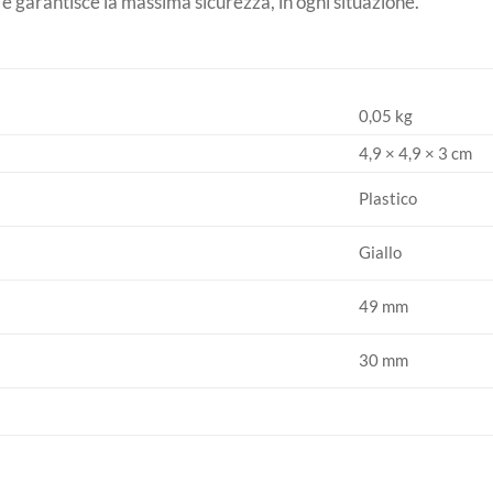
vi e garantisce la massima sicurezza, in ogni situazione.
0,05 kg
4,9 × 4,9 × 3 cm
Plastico
Giallo
49 mm
30 mm