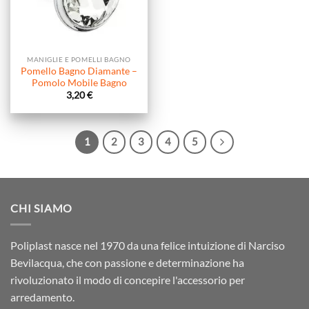
MANIGLIE E POMELLI BAGNO
Pomello Bagno Diamante –
Pomolo Mobile Bagno
3,20
€
1
2
3
4
5
CHI SIAMO
Poliplast nasce nel 1970 da una felice intuizione di Narciso
Bevilacqua, che con passione e determinazione ha
rivoluzionato il modo di concepire l'accessorio per
arredamento.