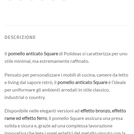
DESCRIZIONE
Il
pomello anticato Square
di Polideas si caratterizza per uno
stile minimal, ma estremamente raffinato.
Pensato per personalizzare i mobili di cucina, camere da letto
e living dal sapore retrò, il
pomello anticato Square
è l’ideale
per uniformare gli ambienti arredati in stile classico,
industrial o country.
Disponibile nelle eleganti versioni ad
effetto bronzo, effetto
rame ed effetto ferro
, il pomello Square assicura una presa
solida e sicura e, grazie ad una complessa lavorazione
innovativa che lega i pregi estetici del metallo vissuto con la