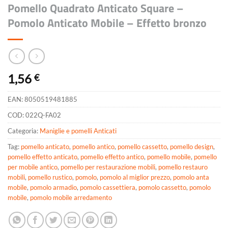
Pomello Quadrato Anticato Square –
Pomolo Anticato Mobile – Effetto bronzo
1,56
€
EAN:
8050519481885
COD:
022Q-FA02
Categoria:
Maniglie e pomelli Anticati
Tag:
pomello anticato
,
pomello antico
,
pomello cassetto
,
pomello design
,
pomello effetto anticato
,
pomello effetto antico
,
pomello mobile
,
pomello
per mobile antico
,
pomello per restaurazione mobili
,
pomello restauro
mobili
,
pomello rustico
,
pomolo
,
pomolo al miglior prezzo
,
pomolo anta
mobile
,
pomolo armadio
,
pomolo cassettiera
,
pomolo cassetto
,
pomolo
mobile
,
pomolo mobile arredamento