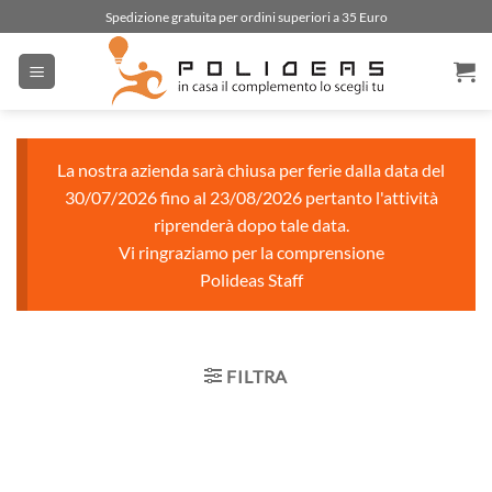
Salta
Spedizione gratuita per ordini superiori a 35 Euro
ai
contenuti
La nostra azienda sarà chiusa per ferie dalla data del
30/07/2026 fino al 23/08/2026 pertanto l'attività
riprenderà dopo tale data.
Vi ringraziamo per la comprensione
Polideas Staff
FILTRA