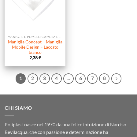
MANIGLIE E POMELLI CAMERA E SOGGIORNO
Maniglia Concept – Maniglia
Mobile Design – Laccato
bianco
2,38
€
1
2
3
4
...
6
7
8
CHI SIAMO
Poliplast nasce nel 1970 da una felice intuizione di Narciso
Bevilacqua, che con passione e determinazione ha