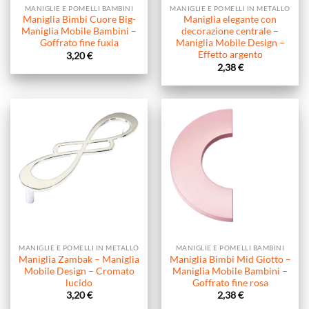
MANIGLIE E POMELLI BAMBINI
MANIGLIE E POMELLI IN METALLO
Maniglia Bimbi Cuore Big-
Maniglia elegante con
Maniglia Mobile Bambini –
decorazione centrale –
Goffrato fine fuxia
Maniglia Mobile Design –
Effetto argento
3,20
€
2,38
€
MANIGLIE E POMELLI IN METALLO
MANIGLIE E POMELLI BAMBINI
Maniglia Zambak – Maniglia
Maniglia Bimbi Mid Giotto –
Mobile Design – Cromato
Maniglia Mobile Bambini –
lucido
Goffrato fine rosa
3,20
€
2,38
€