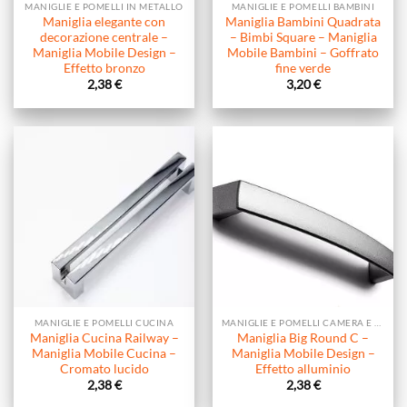
MANIGLIE E POMELLI IN METALLO
MANIGLIE E POMELLI BAMBINI
Maniglia elegante con
Maniglia Bambini Quadrata
decorazione centrale –
– Bimbi Square – Maniglia
Maniglia Mobile Design –
Mobile Bambini – Goffrato
Effetto bronzo
fine verde
2,38
€
3,20
€
MANIGLIE E POMELLI CUCINA
MANIGLIE E POMELLI CAMERA E SOGGIORNO
Maniglia Cucina Railway –
Maniglia Big Round C –
Maniglia Mobile Cucina –
Maniglia Mobile Design –
Cromato lucido
Effetto alluminio
2,38
€
2,38
€