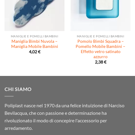
MANIGLIE E POMELLI BAMBINI
MANIGLIE E POMELLI BAMBINI
Maniglia Bimbi Nuvola –
Pomolo Bimbi Squadra –
Maniglia Mobile Bambini
Pomello Mobile Bambini –
Effetto vetro satinato
4,02
€
azzurro
2,38
€
CHI SIAMO
Poliplast nasce nel 1970 da una felice intuizione di Narciso
Bevilacqua, che con passione e determinazione ha
rivoluzionato il modo di concepire l'accessorio per
arredamento.