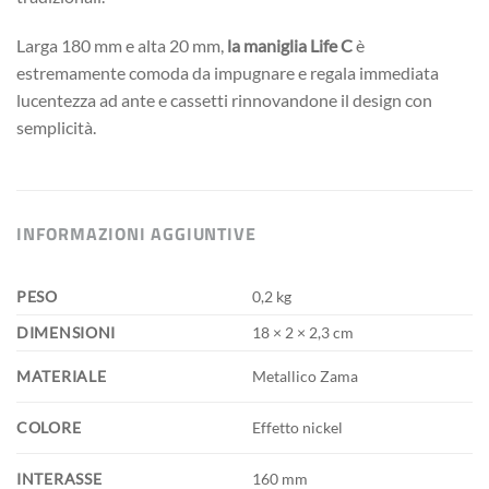
Larga 180 mm e alta 20 mm,
la maniglia Life C
è
estremamente comoda da impugnare e regala immediata
lucentezza ad ante e cassetti rinnovandone il design con
semplicità.
INFORMAZIONI AGGIUNTIVE
PESO
0,2 kg
DIMENSIONI
18 × 2 × 2,3 cm
MATERIALE
Metallico Zama
COLORE
Effetto nickel
INTERASSE
160 mm