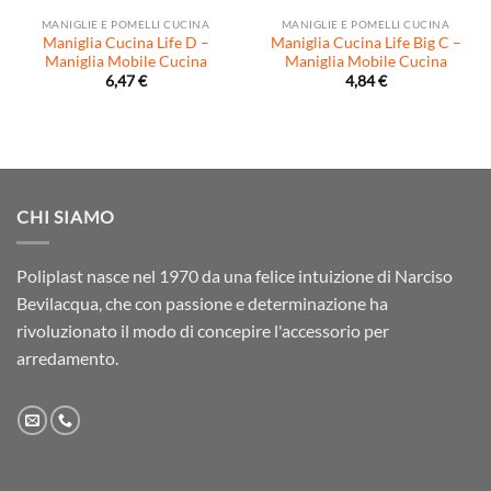
MANIGLIE E POMELLI CUCINA
MANIGLIE E POMELLI CUCINA
Maniglia Cucina Life D –
Maniglia Cucina Life Big C –
Maniglia Mobile Cucina
Maniglia Mobile Cucina
6,47
€
4,84
€
CHI SIAMO
Poliplast nasce nel 1970 da una felice intuizione di Narciso
Bevilacqua, che con passione e determinazione ha
rivoluzionato il modo di concepire l'accessorio per
arredamento.