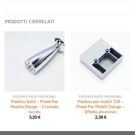
PRODOTTI CORRELATI
PIEDINI E PIEDI PER MOBILI
PIEDINI E PIEDI PER MOBILI
Piedino Solid – Piede Per
Piedino per mobili 724 –
Mobile Design – Cromato
Piede Per Mobili Design –
lucido
Effetto alluminio
3,20
€
2,38
€