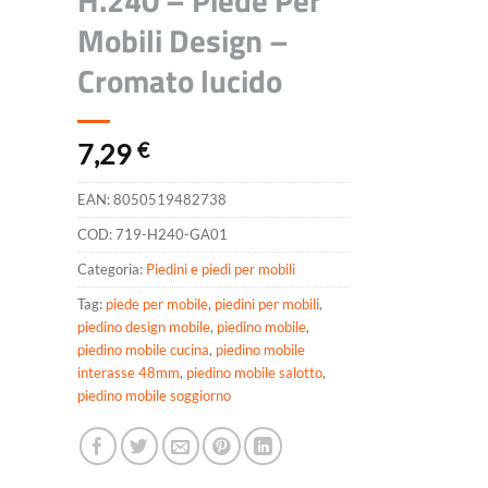
H.240 – Piede Per
Mobili Design –
Cromato lucido
7,29
€
EAN:
8050519482738
COD:
719-H240-GA01
Categoria:
Piedini e piedi per mobili
Tag:
piede per mobile
,
piedini per mobili
,
piedino design mobile
,
piedino mobile
,
piedino mobile cucina
,
piedino mobile
interasse 48mm
,
piedino mobile salotto
,
piedino mobile soggiorno