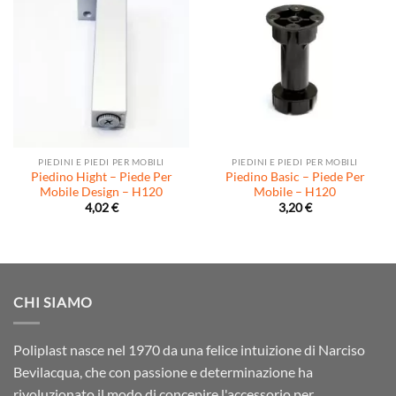
PIEDINI E PIEDI PER MOBILI
PIEDINI E PIEDI PER MOBILI
Piedino Hight – Piede Per
Piedino Basic – Piede Per
Mobile Design – H120
Mobile – H120
4,02
€
3,20
€
CHI SIAMO
Poliplast nasce nel 1970 da una felice intuizione di Narciso
Bevilacqua, che con passione e determinazione ha
rivoluzionato il modo di concepire l'accessorio per