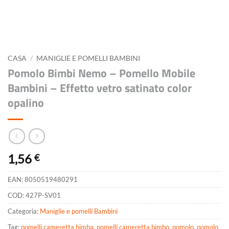
CASA
/
MANIGLIE E POMELLI BAMBINI
Pomolo Bimbi Nemo – Pomello Mobile
Bambini – Effetto vetro satinato color
opalino
1,56
€
EAN:
8050519480291
COD:
427P-SV01
Categoria:
Maniglie e pomelli Bambini
Tag:
pomelli cameretta bimba
,
pomelli cameretta bimbo
,
pomolo
,
pomolo