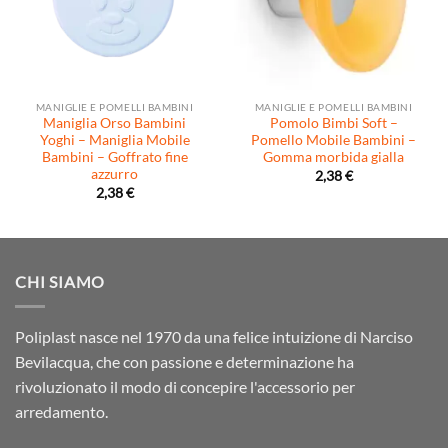
MANIGLIE E POMELLI BAMBINI
MANIGLIE E POMELLI BAMBINI
Maniglia Orso Bambini
Pomolo Bimbi Soft –
Yoghi – Maniglia Mobile
Pomello Mobile Bambini –
Bambini – Goffrato fine
Gomma morbida gialla
azzurro
2,38
€
2,38
€
CHI SIAMO
Poliplast nasce nel 1970 da una felice intuizione di Narciso
Bevilacqua, che con passione e determinazione ha
rivoluzionato il modo di concepire l'accessorio per
arredamento.