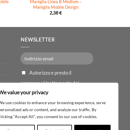
obile
Maniglia Linea B Medium –
Maniglia Roun
Maniglia Mobile Design
Design –
2,38
€
NEWSLETTER
Autorizzo e presto il
consenso al trattamento dei
miei dati personali ai sensi del
We value your privacy
D.LGS 196/03.
We use cookies to enhance your browsing experience, serve
personalized ads or content, and analyze our traffic. By
clicking "Accept All", you consent to our use of cookies.