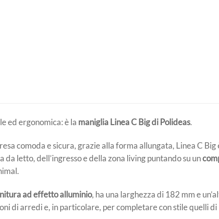
le ed ergonomica: è la
maniglia
Linea C Big
di Polideas
.
esa comoda e sicura, grazie alla forma allungata, Linea C Big 
 da letto, dell’ingresso e della zona living puntando su un
comp
imal.
initura ad effetto alluminio
, ha una larghezza di 182 mm e un’a
i di arredi e, in particolare, per completare con stile quelli d