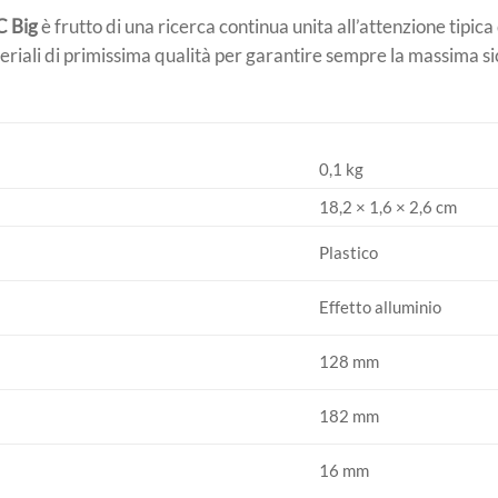
C Big
è frutto di una ricerca continua unita all’attenzione tipic
eriali di primissima qualità per garantire sempre la massima s
0,1 kg
18,2 × 1,6 × 2,6 cm
Plastico
Effetto alluminio
128 mm
182 mm
16 mm