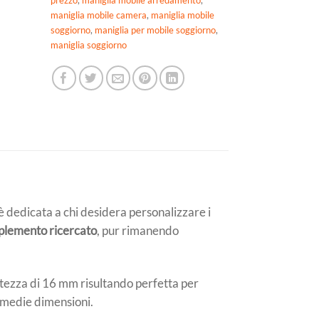
prezzo
,
maniglia mobile arredamento
,
maniglia mobile camera
,
maniglia mobile
soggiorno
,
maniglia per mobile soggiorno
,
maniglia soggiorno
è dedicata a chi desidera personalizzare i
lemento ricercato
, pur rimanendo
ltezza di 16 mm risultando perfetta per
i medie dimensioni.