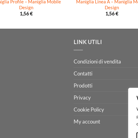
glia Profile – Maniglia Mobile
Maniglia Linea A – Maniglia M
Design
Design
1,56
€
1,56
€
LINK UTILI
Condizioni di vendita
Contatti
Prodotti
Privacy
Cookie Policy
My account