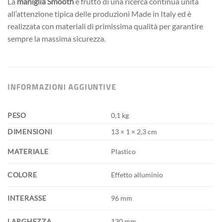
La
maniglia Smooth
è frutto di una ricerca continua unita
all’attenzione tipica delle produzioni Made in Italy ed è
realizzata con materiali di primissima qualità per garantire
sempre la massima sicurezza.
INFORMAZIONI AGGIUNTIVE
PESO
0,1 kg
DIMENSIONI
13 × 1 × 2,3 cm
MATERIALE
Plastico
COLORE
Effetto alluminio
INTERASSE
96 mm
LARGHEZZA
130 mm