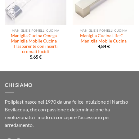
MANIGLIE E POMELLI CUCINA
MANIGLIE E POMELLI CUCINA
Maniglia Cucina Omega –
Maniglia Cucina Life C –
Maniglia Mobile Cucina –
Maniglia Mobile Cucina
Trasparente con inserti
4,84
€
cromati lucidi
5,65
€
CHI SIAMO
Poliplast nasce nel 1970 da una felice intuizione di Narciso
Bevilacqua, che con passione e determinazione ha
rivoluzionato il modo di concepire l'accessorio per
arredamento.