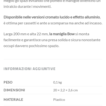
meglio gli spazi evitando che pomelli e maniglie diventino un
intralcio durante i movimenti.
Disponibile nelle versioni cromato lucido e effetto alluminio
,
è ottima per cassetti e ante a scomparsa ma anche ad incasso.
Larga 200 mm e alta 22 mm,
la maniglia Bow
si monta
facilmente e garantisce una presa solida e sicura nonostante
occupi davvero pochissimo spazio.
INFORMAZIONI AGGIUNTIVE
PESO
0,1 kg
DIMENSIONI
20 × 2,2 × 2,6 cm
MATERIALE
Plastico